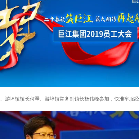
、游埠镇镇长何翠、游埠镇常务副镇长杨伟峰参加，快准车服经