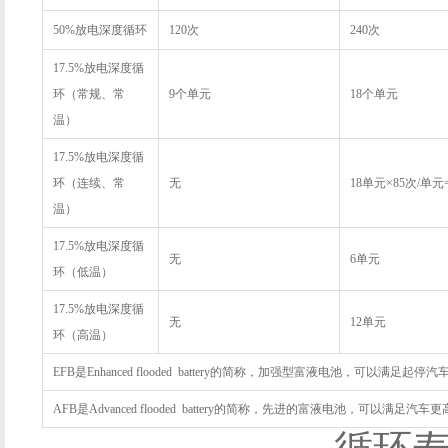
50%
放电深度循环
120
次
240
次
17.5%
放电深度循
环（常规、常
9
个单元
18
个单元
温）
17.5%
放电深度循
环（连续、常
无
18
单元
×85
次
/
单元
温）
17.5%
放电深度循
无
6
单元
环（低温）
17.5%
放电深度循
无
12
单元
环（高温）
EFB
是
Enhanced flooded battery
的简称，加强型富液电池，可以满足起停汽
AFB
是
Advanced flooded battery
的简称，先进的富液电池，可以满足汽车更