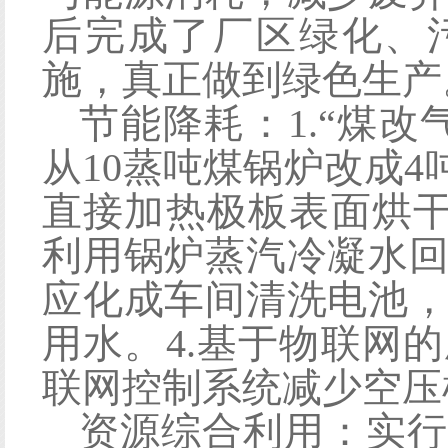
后完成了厂区绿化、
施
，
真正做到
绿色生产
节能降耗：
1.
“煤改
从
10蒸吨煤锅炉改成4
直接加热极板表面烘
利用锅炉蒸汽
冷凝水
应化成车间清洗电池
用水
。
4.
基于物联网的
联网控制系统减少空压
资源综合利用：实行