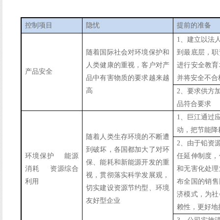
控制项目
隐忧
提前的准备
1、建立以法
随着国际社会对环境保护和
到最底层，职
人类健康的重视，客户对产
进行安全教育
产品安全
品中有害物质的要求越来越
并将安全不合
高
2、要求供方
品符合要求
1、巨江通过
动，把节能降
随着人类生存环境的不断遭
2、由于铅资
到破坏，各国都加大了对环
环境保护
能源
任延伸制度，
保、能耗和新能源开发的重
消耗
资源综合
和无害化处理
视，贯彻落实科学发展观，
利用
布全国的销售
切实建设资源节约型、环境
济模式，为社
友好型企业
赖性，更好地